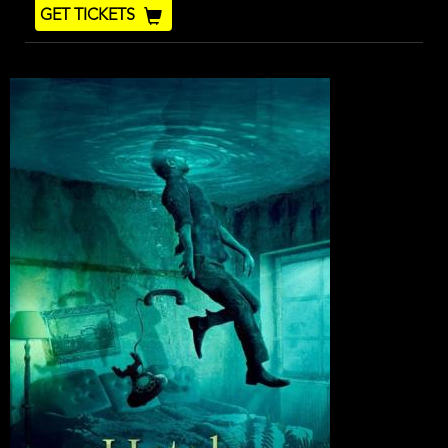
End
Ticket
GET TICKETS
Code