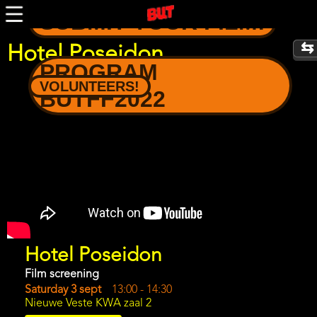
Skip
SUBMIT YOUR FILM!
to
main
content
Hotel Poseidon
PROGRAM
Trailer
VOLUNTEERS!
BUTFF2022
Program
Hotel Poseidon
item
reference
Film screening
Day
Saturday 3 sept
Start
13:00
-
14:30
Location
Nieuwe Veste KWA zaal 2
and