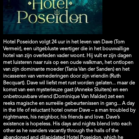
Film
Hotel Poseidon volgt 24 uur in het leven van Dave (Tom
description
Vermeir), een uitgebluste veertiger die in het bouwvallige
hotel van zijn overleden vader woont. Hij vult er zijn dagen
met luisteren naar ruis op een oude walkman, het ontlopen
van zijn dominante moeder (Tania Van der Sanden) en het
incasseren van vernederingen door zijn vriendin (Ruth
Becquart). Dave wil liefst met rust worden gelaten... maar de
komst van een mysterieuze gast (Anneke Sluiters) en een
onbetrouwbare vriend (Dominique Van Malder) zet een
reeks magische en surreële gebeurtenissen in gang... A day
in the life of reluctant hotel owner Dave – a man troubled by
nightmares, his neighbor, his friends and love. Dave’s
existence is hopeless. His days and nights blend into each
other as he wanders vacantly through the halls of the
abandoned and dilapidated Hotel Poseidon, which he