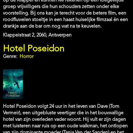
op de Klappei en kunnen we rekenen op een toegewijde
groep vrijwilligers die hun schouders zetten onder elke
voorstelling. Bij ons kan je terecht voor de betere film, een
roodfluwelen stoeltje in een haast huiselijke filmzaal én een
drankje aan de bar om nog wat na te keuvelen.
Address
Klappeistraat 2, 2060, Antwerpen
Hotel Poseidon
Genre
Horror
Hotel Poseidon volgt 24 uur in het leven van Dave (Tom
Vermeir), een uitgebluste veertiger die in het bouwvallige
hotel van zijn overleden vader woont. Hij vult er zijn dagen
met luisteren naar ruis op een oude walkman, het ontlopen
van zijn dominante moeder (Tania Van der Sanden) en het